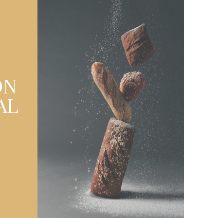
ÓN
AL